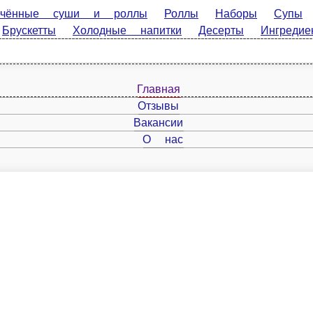
 суши и роллы
Роллы
Наборы
Супы
Лапша
Салаты
Десерты
Ингредиенты
Молочные напитки
Главная
Отзывы
Вакансии
О нас