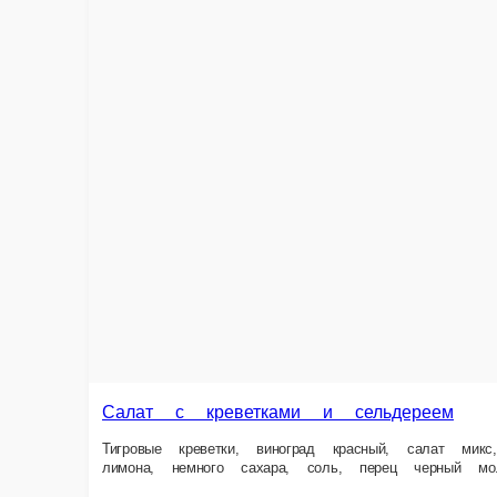
Салат с креветками и сельдереем
Тигровые креветки, виноград красный, салат микс, сельдерей, яблоки 
170 г.
470 ₽