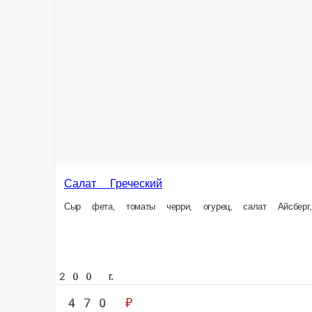
Салат Греческий
Сыр фета, томаты черри, огурец, салат Айсберг, салат листовой, оливк
200 г.
470 ₽