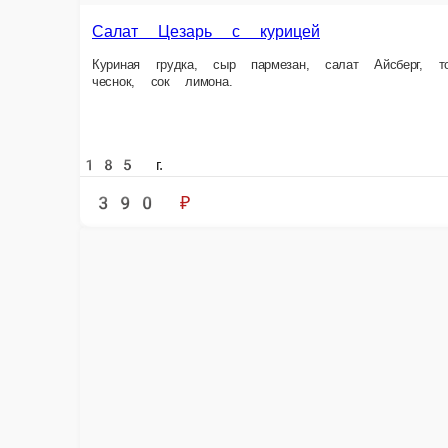
Чука салат с ореховым соусом
Морские водоросли, агар-агар, кунжутное семя, кунжутное масло, красн
160 г.
220 ₽