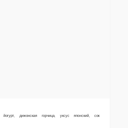
к лимона, немного сахара, соль, перец черный молотый.
В корзину