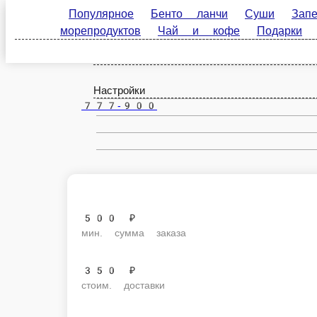
Популярное
Бенто ланчи
Суши
Запечённые
Петрозаводск
кофе
Подарки
Брускетты
Холодные напитки
ru
Настройки
777-900
500 ₽
мин. сумма заказа
350 ₽
стоим. доставки