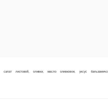
и, масло оливковое, уксус бальзамичский, перец черный
В корзину