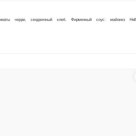
Тар-тар из тунца
Тунец, пармезан, тост, лук-шалот, каперсы, ма
ый перец, ореховый соус. Вес 160 гр.
150 г.
650 ₽
В корзину