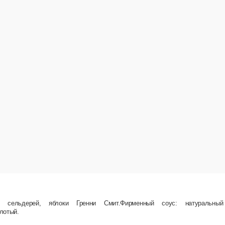
Гренни Смит.Фирменный соус: натуральный йогурт, дижонская горчица, уксус японский, со