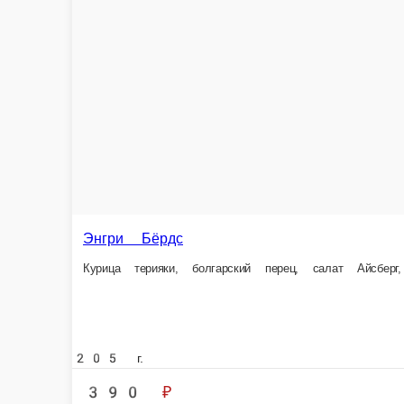
Сезам
Лосось, мидии, морской окунь, сыр Cremette, авокадо, фирменный соус м
330 г.
880 ₽