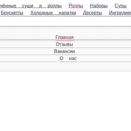
 суши и роллы
Роллы
Наборы
Супы
Лапша
Салаты
Десерты
Ингредиенты
Молочные напитки
Главная
Отзывы
Вакансии
О нас