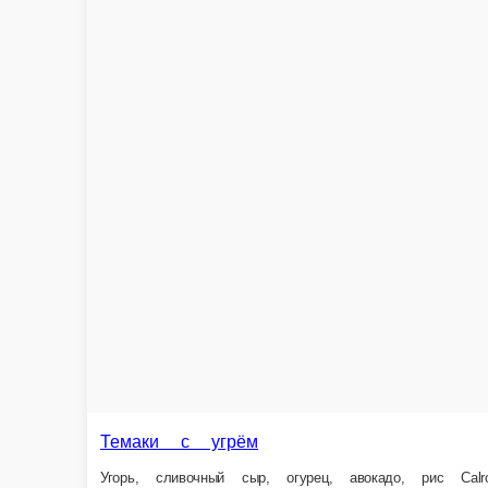
Радуга
Лосось, тилапия, тигровая креветка, тунец, «снежный краб», авокадо, сы
275 г.
770 ₽