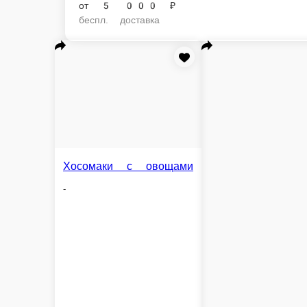
от
5 000 ₽
беспл. доставка
Хосомаки с овощами
-
Асума
Лосось, угорь, спайси-соус, огурец, ку