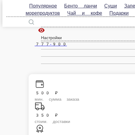
Популярное
Бенто ланчи
Суши
Запечённые
Петрозаводск
кофе
Подарки
Брускетты
Холодные напитки
ru
Настройки
777-900
500 ₽
мин. сумма заказа
350 ₽
стоим. доставки