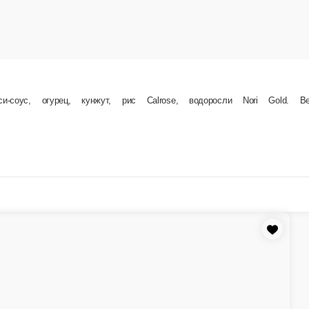
Угорь, сливочный сыр, огурец, авока
80 г.
350 ₽
В корзину