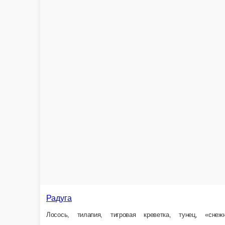
205 г.
390 ₽
Оси-дзуси с угрём
Угорь, кунжут, сыр Cremette, огурец, Унаги соус, рис, Nori Gold. Вес 280 