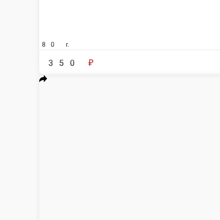
Энгри Бёрдс
Курица терияки, болгарский перец, салат Айсберг, майонез Hellman`s, рис