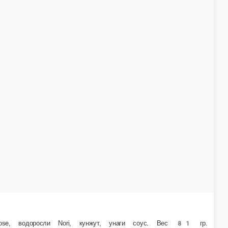
р Cremette, рис Calrose, водоросли Nori Gold. Вес 275 гр.
В корзину