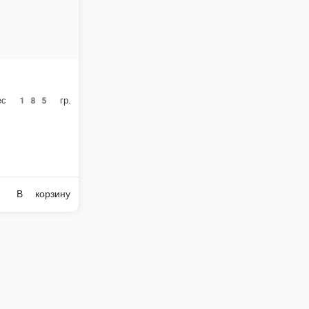
до, рис Calrose, водоросли Nori, кунжут, унаги соус. Вес 81 гр.
В корзину